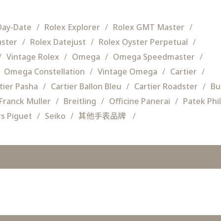
Day-Date
Rolex Explorer
Rolex GMT Master
aster
Rolex Datejust
Rolex Oyster Perpetual
Vintage Rolex
Omega
Omega Speedmaster
Omega Constellation
Vintage Omega
Cartier
tier Pasha
Cartier Ballon Bleu
Cartier Roadster
Bu
Franck Muller
Breitling
Officine Panerai
Patek Phi
s Piguet
Seiko
其他手表品牌