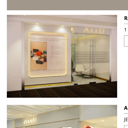
R
1
J