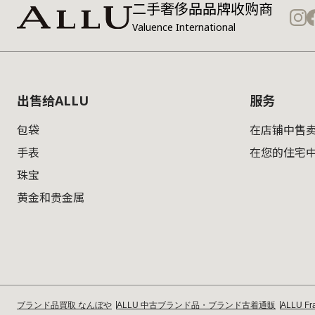
二手奢侈品品牌收购商
Valuence International
出售给ALLU
服务
包袋
在店铺中售
手表
在您的住宅
珠宝
黄金和贵金属
ブランド品買取 なんぼや
ALLU 中古ブランド品・ブランド古着通販
ALLU Fra