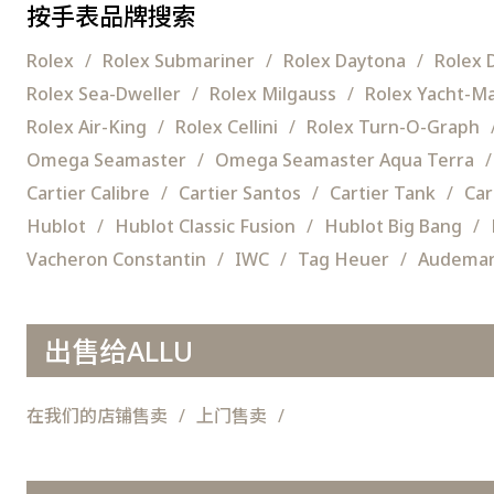
按手表品牌搜索
Rolex
Rolex Submariner
Rolex Daytona
Rolex 
Rolex Sea-Dweller
Rolex Milgauss
Rolex Yacht-M
Rolex Air-King
Rolex Cellini
Rolex Turn-O-Graph
Omega Seamaster
Omega Seamaster Aqua Terra
Cartier Calibre
Cartier Santos
Cartier Tank
Car
Hublot
Hublot Classic Fusion
Hublot Big Bang
Vacheron Constantin
IWC
Tag Heuer
Audemar
出售给ALLU
在我们的店铺售卖
上门售卖