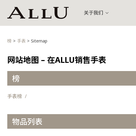
关于我们
包袋
路易威登 (L
乌节路 (Orchard)
关
榜
手表
Sitemap
手表
古驰 (Gucci
网站地图 – 在ALLU销售手表
珠宝
榜
其他
手表榜
物品列表