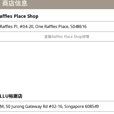
商店信息
affles Place Shop
 Raffles Pl, #04-20, One Raffles Place, S048616
查看Raffles Place Shop詳情
ALLU裕廊店
EM, 50 Jurong Gateway Rd #02-16, Singapore 608549