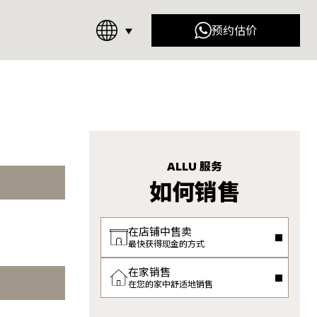
预约估价
儿 (Chanel)
迪奥 (Dior)
)​
士坊 (Raffles Place)
ALLU 服务
如何销售
在店铺中售卖
最快获得现金的方式
在家销售
在您的家中舒适地销售