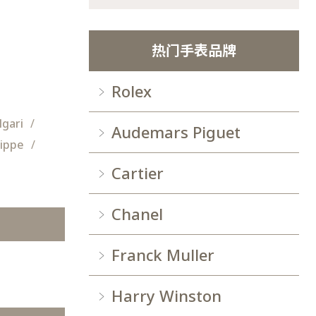
热门手表品牌
Rolex
lgari
Audemars Piguet
lippe
Cartier
Chanel
Franck Muller
Harry Winston