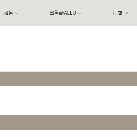
服务
出售给ALLU
门店
V)
爱马仕 (Hermes)
香奈
于ALLU
索美塞 (Somerset)
常见问题
在店铺中售卖
淡滨尼 (Tampines)
企业使命
在您的住宅中售卖
ALLU专员 (Value Designer
裕廊 (Jurong)
莱佛
)
普拉达 (Prada)