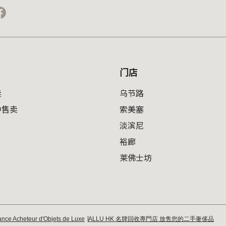
门店
卖
乌节路
中售卖
索美塞
淡滨尼
裕廊
莱佛士坊
nce Acheteur d'Objets de Luxe
ALLU HK 名牌回收專門店 放售您的二手奢侈品