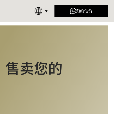
预约估价
儿 (Chanel)
迪奥 (Dior)
)​
士坊 (Raffles Place)
」售卖您的
吧