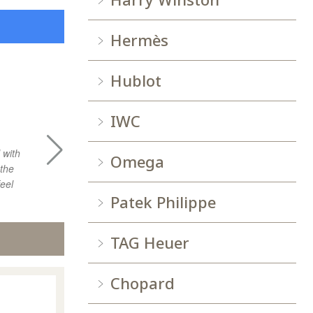
Hermès
Hublot
XLIM Q.
IWC
 with
gooo experience with sheley, hope to visit
Very good 
Omega
 the
agian.
purchasing 
eel
Patek Philippe
TAG Heuer
Chopard