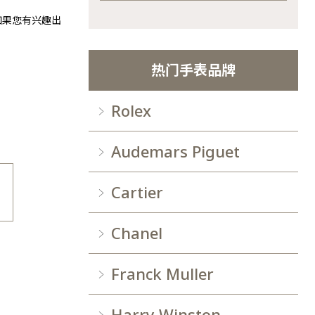
。如果您有兴趣出
热门手表品牌
Rolex
Audemars Piguet
Cartier
Chanel
Franck Muller
Harry Winston