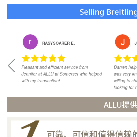
Selling Breitli
RASYSOARER E.
J
Pleasant and efficient service from
Darren help
Jennifer at ALLU at Somerset who helped
was very kn
with my transaction!
willing to 
looking for h
ALLU
可靠、可信和值得信赖