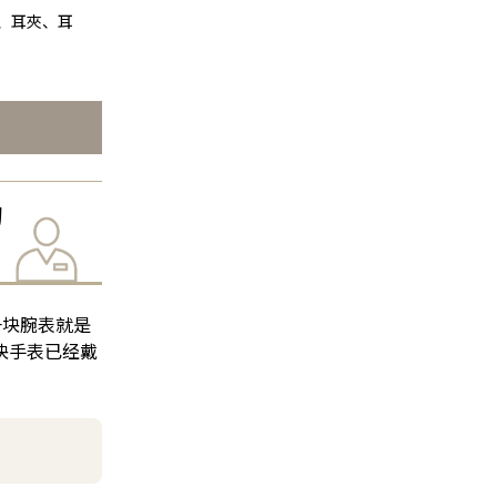
、耳夾、耳
的
一块腕表就是
这块手表已经戴