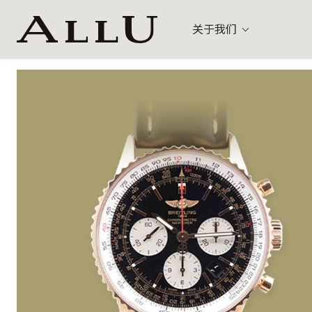
关于我们
包袋
路易威登 (L
乌节路 (Orchard)
关
手表
古驰 (Gucci
珠宝
其他