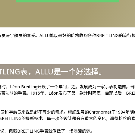
员与宇航员的喜爱。ALLU能以最好的价格收购各种BREITLING的流行款式，包
TLING表，ALLU是一个好选择。
时，Léon Breitling开设了一个车间，之后发展成为一家手表制造商。
有码表功能的手表。1915年，Léon发布了第一款计时码表，自那以后，BREI
员和宇航员来说是必不可少的需求。旗舰型号的Chronomat于1984年
EITLING的最新技术。每一次的设计都会有重大的变化，赢得粉丝的
说，佩戴BREITLING手表就像做了一场浪漫的梦。