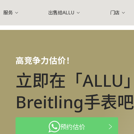
服务
出售给ALLU
门店
V)
爱马仕 (Hermes)
香奈
于ALLU
索美塞 (Somerset)
常见问题
在店铺中售卖
淡滨尼 (Tampines)
企业使命
在您的住宅中售卖
ALLU专员 (Value Designer
裕廊 (Jurong)
莱佛
)
普拉达 (Prada)
高竞争力估价！
立即在「ALLU
Breitling手表
预约估价