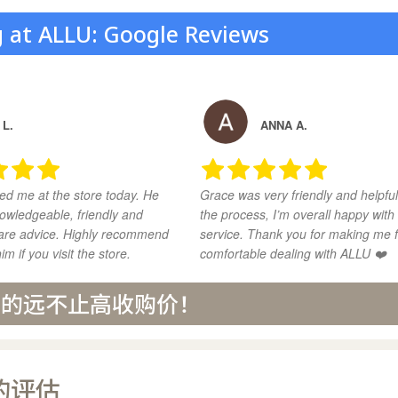
ng at ALLU: Google Reviews
 L.
ANNA A.
ed me at the store today. He
Grace was very friendly and helpful
owledgeable, friendly and
the process, I’m overall happy with
share advice. Highly recommend
service. Thank you for making me f
im if you visit the store.
comfortable dealing with ALLU ❤️
提供的远不止高收购价！
的评估