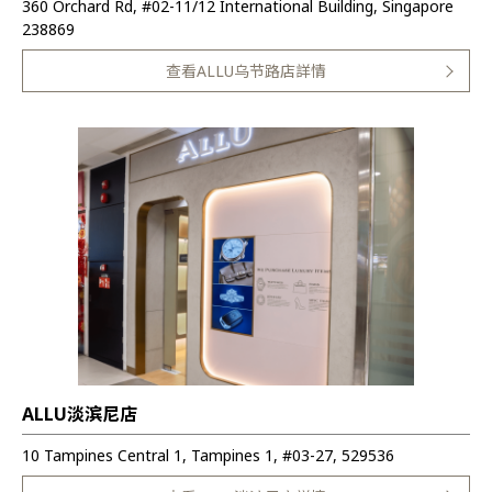
360 Orchard Rd, #02-11/12 International Building, Singapore
238869
查看ALLU乌节路店詳情
ALLU淡滨尼店
10 Tampines Central 1, Tampines 1, #03-27, 529536