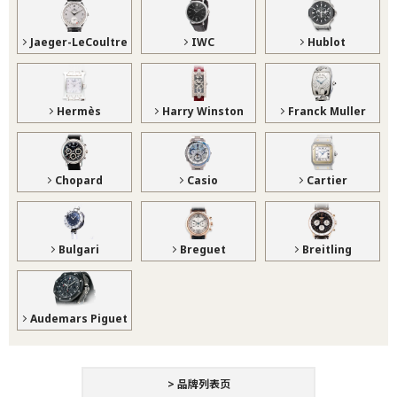
Jaeger-LeCoultre
IWC
Hublot
Hermès
Harry Winston
Franck Muller
Chopard
Casio
Cartier
Bulgari
Breguet
Breitling
Audemars Piguet
> 品牌列表页