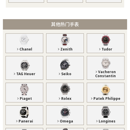
其他热门手表
Chanel
Zenith
Tudor
Vacheron
TAG Heuer
Seiko
Constantin
Piaget
Rolex
Patek Philippe
Panerai
Omega
Longines