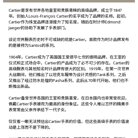
Cartier是享有世界各地皇室和贵族青睐的高级品牌，成立于1847
年。创始人Louis-François Cartier的名字成为了品牌的名称。起初，
Cartier作为珠宝品牌逐渐提升了知名度，随后在时计师Edmond
Jaeger的协助下发展了手表部门。
谈论世界腕表历史时不可或缺的就是Cartier。首款作为时计品牌发布
的是被称为Santos的系列。
1904年，Cartier成为了英国国王爱德华七世的御用品牌，在王室的
仪式和正式场合中，Cartier的产品成为了必不可少的存在。Cartier的
高级腕表与其他知名时计品牌有很大的区别。1919年，在第一次世界
大战期间，他们推出了以坦克车履带为设计灵感的Tank系列，之后
又推出了经过防水处理的Pasha系列，此后从70年代开始，他们也不
断推出新品。
Cartier备受世界各国的王室和贵族喜爱，在日本国内也非常受欢迎，
佩戴Cartier手表被视为最高的身份象征。这些令人难以忘怀的精美手
表常常由父亲传承给下一代子女。
仅仅看一眼无法预估出Cartier手表的价值，但这些高级手表的价值波
动是上涨而不是下降的。