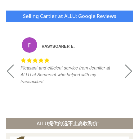
Selling Cartier at ALLU: Google Reviews
RASYSOARER E.
Pleasant and efficient service from Jennifer at
Da
ALLU at Somerset who helped with my
kn
transaction!
ad
vi
ALLU提供的远不止高收购价！