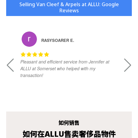
Selling Van Cleef & Arpels at ALLU: Google
Reviews
RASYSOARER E.
Pleasant and efficient service from Jennifer at
Da
ALLU at Somerset who helped with my
kn
transaction!
ad
vi
如何销售
如何在ALLU售卖奢侈品物件