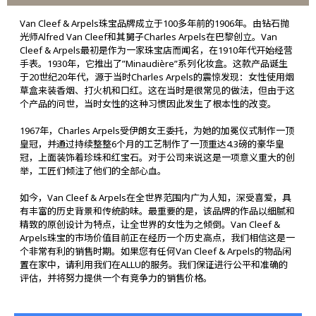
Van Cleef & Arpels珠宝品牌成立于100多年前的1906年。由钻石抛
光师Alfred Van Cleef和其舅子Charles Arpels在巴黎创立。Van
Cleef & Arpels最初是作为一家珠宝店而闻名，在1910年代开始经营
手表。1930年，它推出了”Minaudière”系列化妆盒。这款产品诞生
于20世纪20年代，源于当时Charles Arpels的震惊发现：女性使用烟
草盒来装香烟、打火机和口红。这在当时是很常见的做法，但由于这
个产品的问世，当时女性的这种习惯因此发生了根本性的改变。
1967年，Charles Arpels受伊朗女王委托，为她的加冕仪式制作一顶
皇冠，并通过持续整整6个月的工艺制作了一顶重达4.3磅的豪华皇
冠，上面装饰着珍珠和红宝石。对于公司来说这是一项意义重大的创
举，工匠们倾注了他们的全部心血。
如今，Van Cleef & Arpels在全世界范围内广为人知，深受喜爱，具
有丰富的历史背景和传统韵味。最重要的是，该品牌的作品以细腻和
精致的原创设计为特点，让全世界的女性为之倾倒。Van Cleef &
Arpels珠宝的市场价值目前正在经历一个历史高点，我们相信这是一
个非常有利的销售时期。如果您有任何Van Cleef & Arpels的物品闲
置在家中，请利用我们在ALLU的服务。我们保证进行公平和准确的
评估，并将努力提供一个有竞争力的销售价格。