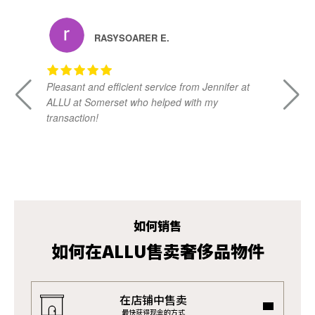
RASYSOARER E.
Pleasant and efficient service from Jennifer at
Da
ALLU at Somerset who helped with my
kn
transaction!
ad
vi
如何销售
如何在ALLU售卖奢侈品物件
在店铺中售卖
最快获得现金的方式