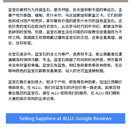
蓝宝石被称为九月诞生石，是天秤座、处女座和射手座的幸运石，主
要产地为泰国、缅甸、克什米尔、马达加斯加和斯里兰卡。它们的颜
色和成分因产地而异，其中最有价值的是克什米尔的蓝色蓝宝石。这
些珍贵的宝石在欧洲历史悠久，从古罗马时代到中世纪，都被当作驱
恶辟邪的宝物。但是，蓝宝石被生活在印度的印度教信徒普遍视为不
祥之物。英国国王就曾佩戴过镶有蓝宝石的王冠，这象征着真理、诚
实、信仰和爱。
在宝石语言中，蓝宝石的含义为尊严、高贵和专注，能让佩戴者在遭
遇痛苦时保持冷静、专注。蓝宝石跨越了时间和时尚界限，预示着将
来会有财富和幸福。蓝宝石有蓝色、粉红色和黄色等各种颜色，无论
哪种颜色的蓝宝石都散发着美丽、动人的光芒且坚硬耐磨。
蓝宝石售价差别很大，取决于产地、颜色等各种因素，往往比预期价
格高很多。在 ALLU，我们对蓝宝石的评估价格一路走高。如果您想
要出售您的蓝宝石，请在 ALLU 使用我们的服务，在 ALLU 我们拥有
大量的高价收购的业绩记录。
Selling Sapphire at ALLU: Google Reviews