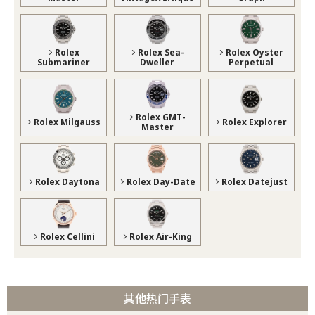
Rolex
Rolex Sea-
Rolex Oyster
Submariner
Dweller
Perpetual
Rolex GMT-
Rolex Milgauss
Rolex Explorer
Master
Rolex Daytona
Rolex Day-Date
Rolex Datejust
Rolex Cellini
Rolex Air-King
其他热门手表