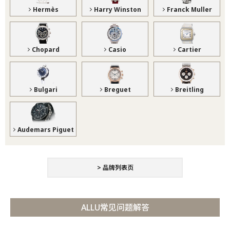
Hermès
Harry Winston
Franck Muller
Chopard
Casio
Cartier
Bulgari
Breguet
Breitling
Audemars Piguet
> 品牌列表页
ALLU常见问题解答