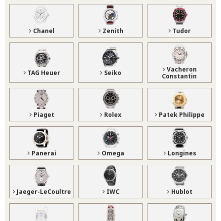
Chanel
Zenith
Tudor
Vacheron
TAG Heuer
Seiko
Constantin
Piaget
Rolex
Patek Philippe
Panerai
Omega
Longines
Jaeger-LeCoultre
IWC
Hublot