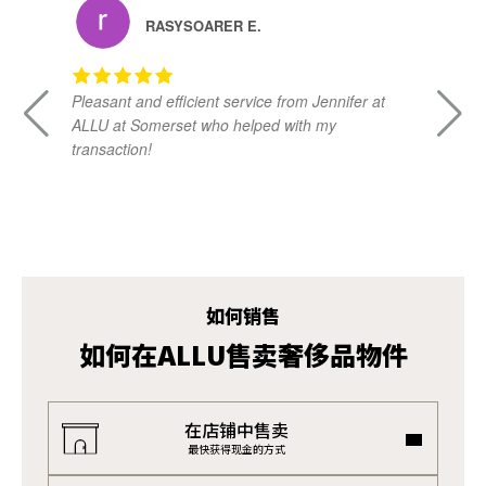
RASYSOARER E.
Pleasant and efficient service from Jennifer at
Da
ALLU at Somerset who helped with my
kn
transaction!
ad
vi
如何销售
如何在ALLU售卖奢侈品物件
在店铺中售卖
最快获得现金的方式