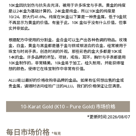
10K金因抗划伤与抗失去光泽，被用于许多珠宝与手表。黄金的纯度
是以24K金为基础计算的。24K金是纯金，所以10K金的纯度是
10/24，即大约41.6%。纯度在9K金以下算是一种贵金属，低于9金就
不再显示为黄金的价值。有鉴于此，10K 金似乎没有什么价值，但事
实并非如此。
根据配方中使用的分割金，金合金可以生产出各种色调的物品。玫瑰
金，白金，黄金与黑金都是基于金与铜或银混合的合金，经常被用于
珠宝与时尚手表，创造时尚的外观。那些彩色的金大多都是10K或
14K的金。许多品牌的吊坠，项链，戒指，耳环，胸针与手表都是用
10K金制作的，非常精美。10k金易于加工，经久耐用，并能获得理
想的颜色，使得它在珠宝制作中非常有价值。
ALLU能以最好的价格收购非品牌的金品。如果有任何想出售的金或
贵金属，请随时访问经验广泛的ALLU。我们的价格保证让您满意。
10-Karat Gold (K10 – Pure Gold) 市场价格
*更新时间:
2026/08/07
每日市场价格
*每克