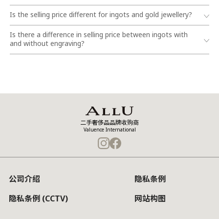
Is the selling price different for ingots and gold jewellery?
Is there a difference in selling price between ingots with
and without engraving?
二手奢侈品品牌收购商
Valuence International
公司介绍
隐私条例
隐私条例 (CCTV)
网站构图