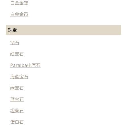
白金金锭
白金金币
珠宝
钻石
红宝石
Paraiba电气石
海蓝宝石
绿宝石
蓝宝石
坦桑石
蛋白石