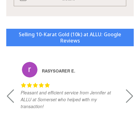
Selling 10-Karat Gold (10k) at ALLU: Google
Reviews
RASYSOARER E.
Pleasant and efficient service from Jennifer at
Da
ALLU at Somerset who helped with my
kn
transaction!
ad
vi