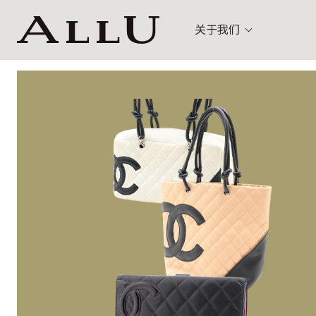
关于我们
包袋
路易威登 (L
乌节路 (Orchard)
关
手表
古驰 (Gucci
珠宝
其他