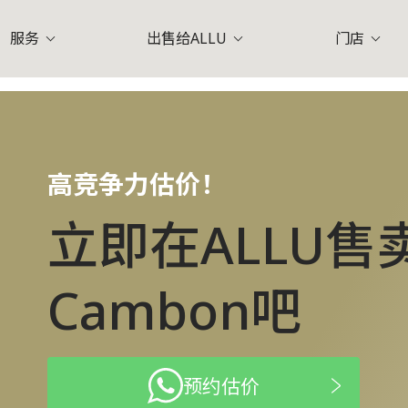
服务
出售给ALLU
门店
V)
爱马仕 (Hermes)
香奈
于ALLU
索美塞 (Somerset)
常见问题
在店铺中售卖
淡滨尼 (Tampines)
企业使命
在您的住宅中售卖
ALLU专员 (Value Designer
裕廊 (Jurong)
莱佛
)
普拉达 (Prada)
高竞争力估价！
立即在ALLU售卖
Cambon吧
预约估价