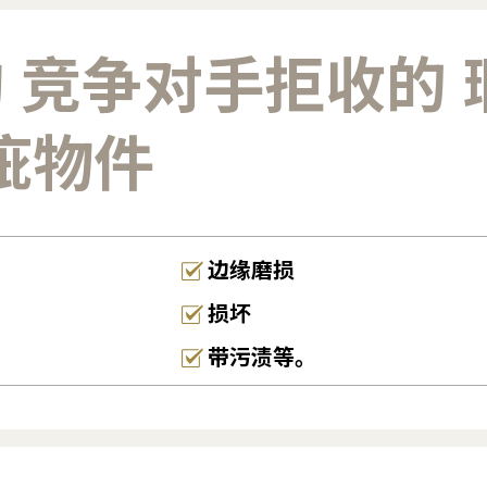
购 竞争对手拒收的 
疵物件
边缘磨损
损坏
带污渍等。