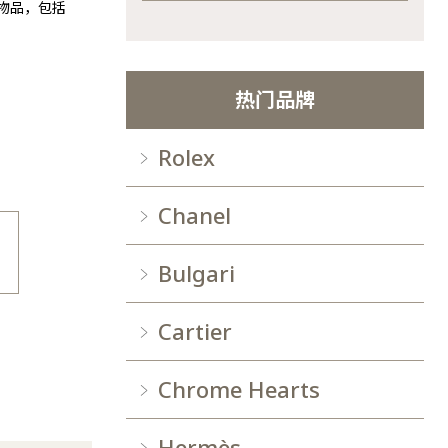
l物品，包括
热门品牌
Rolex
Chanel
Bulgari
Cartier
Chrome Hearts
Hermès