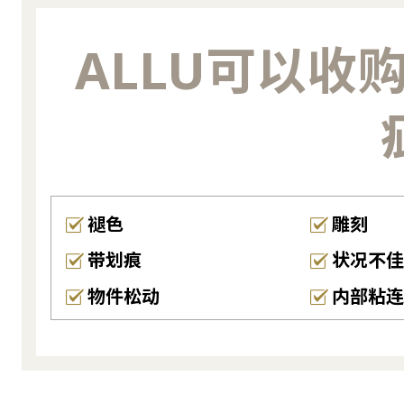
ALLU可以收
褪色
雕刻
带划痕
状况不佳
物件松动
内部粘连