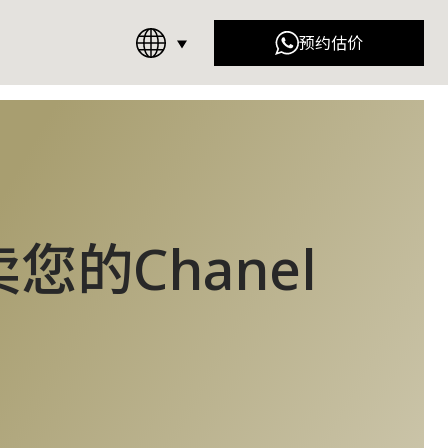
预约估价
儿 (Chanel)
迪奥 (Dior)
)​
士坊 (Raffles Place)
您的Chanel